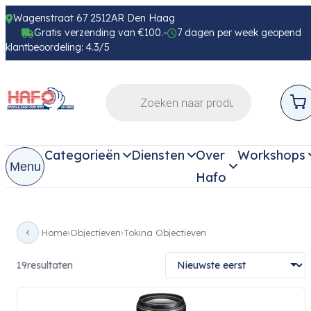
Wagenstraat 67 2512AR Den Haag
Gratis verzending van €100.-
7 dagen per week geopend
klantbeoordeling: 4.3/5
Categorieën
Diensten
Over
Workshops
Menu
Hafo
Home
Objectieven
Tokina Objectieven
19
resultaten