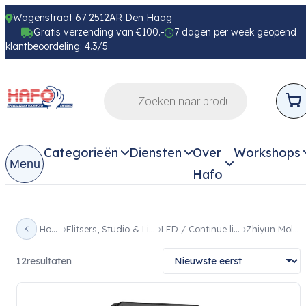
Wagenstraat 67 2512AR Den Haag
Gratis verzending van €100.-
7 dagen per week geopend
klantbeoordeling: 4.3/5
Categorieën
Diensten
Over
Workshops
Menu
Hafo
Home
Flitsers, Studio & Licht
LED / Continue licht
Zhiyun Molus
12
resultaten