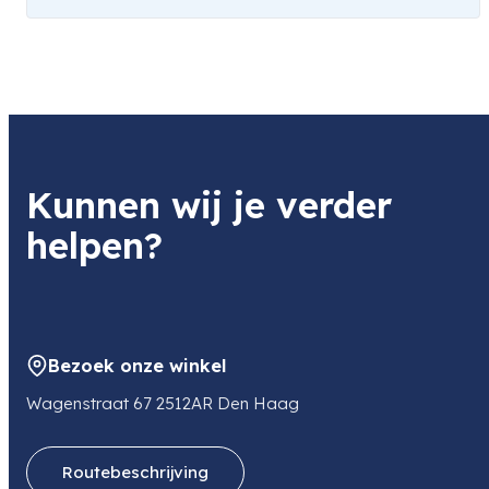
Gewicht
501 kg
Brandpunt
t/m 24 mm
Geschikt voor
Kunnen wij je verder
Canon
helpen?
Lensmount
Canon EF
Bezoek onze winkel
Soort
Wagenstraat 67 2512AR Den Haag
Objectief
Routebeschrijving
Manufacturer