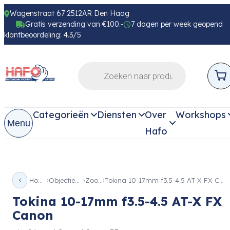
Wagenstraat 67 2512AR Den Haag
Gratis verzending van €100.-
7 dagen per week geopend
klantbeoordeling: 4.3/5
Categorieën
Diensten
Over
Workshops
Menu
Hafo
Home
Objectieven
Zoom
Tokina 10-17mm f3.5-4.5 AT-X FX Canon
Tokina 10-17mm f3.5-4.5 AT-X FX
Canon