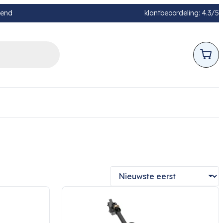
pend
klantbeoordeling: 4.3/5