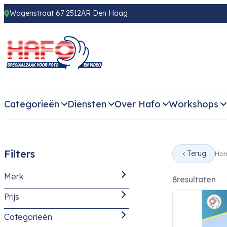
Wagenstraat 67 2512AR Den Haag
Categorieën
Diensten
Over Hafo
Workshops
Filters
Terug
Ho
Merk
8
resultaten
Prijs
Categorieën
Benro
(2)
-