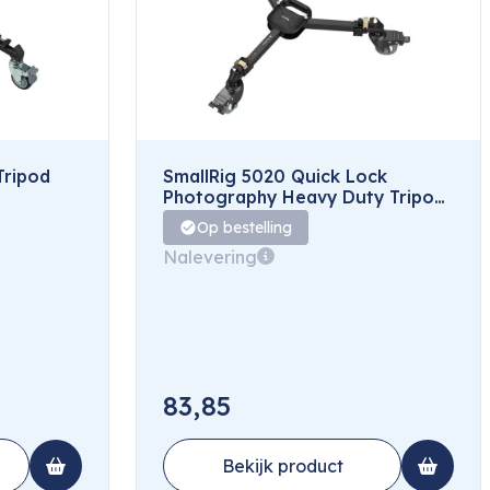
Tripod
SmallRig 5020 Quick Lock
Photography Heavy Duty Tripod
Dolly
Op bestelling
Nalevering
83,85
Bekijk product