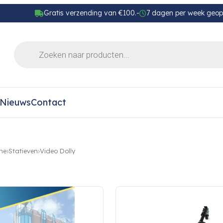
Gratis verzending van €100.-
7 dagen per week geo
Nieuws
Contact
me
Statieven
Video Dolly