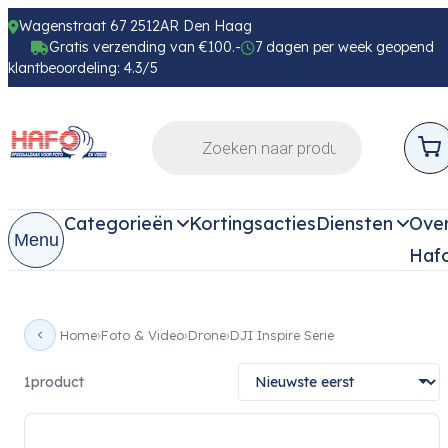
Wagenstraat 67 2512AR Den Haag
Gratis verzending van €100.-
7 dagen per week geopend
klantbeoordeling: 4.3/5
Categorieën
Kortingsacties
Diensten
Ove
Menu
Haf
Home
Foto & Video
Drone
DJI Inspire Serie
1
product