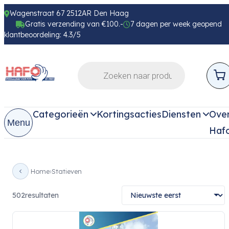
Wagenstraat 67 2512AR Den Haag
Gratis verzending van €100.-
7 dagen per week geopend
klantbeoordeling: 4.3/5
Categorieën
Kortingsacties
Diensten
Ove
Menu
Haf
Home
Statieven
502
resultaten