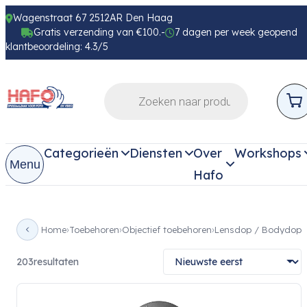
Wagenstraat 67 2512AR Den Haag
Gratis verzending van €100.-
7 dagen per week geopend
klantbeoordeling: 4.3/5
Categorieën
Diensten
Over
Workshops
Menu
Hafo
Home
Toebehoren
Objectief toebehoren
Lensdop / Bodydop
203
resultaten