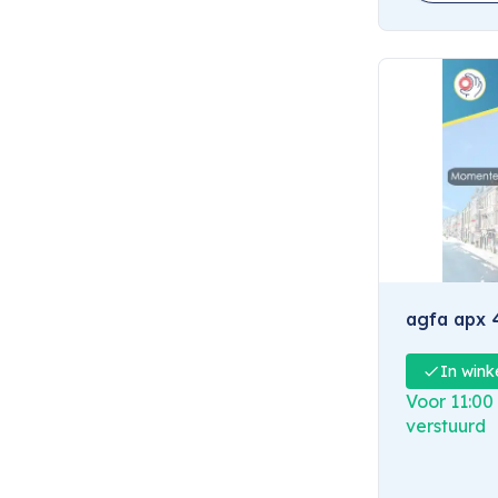
Rollei
(3)
Rollei
(5)
50
(3)
Spur
(1)
80
(3)
Universeel
(3)
800
(1)
Washi
(1)
agfa apx 
In wink
Voor 11:00
verstuurd