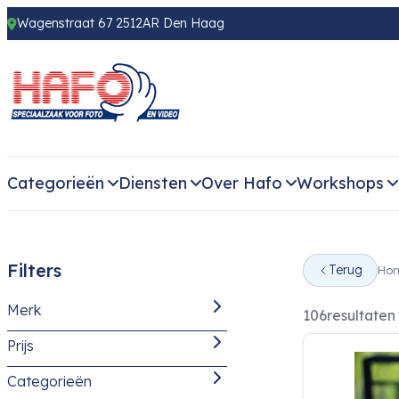
Wagenstraat 67 2512AR Den Haag
Categorieën
Diensten
Over Hafo
Workshops
Filters
Terug
Ho
Merk
106
resultaten
Prijs
Categorieën
Adox
(3)
-