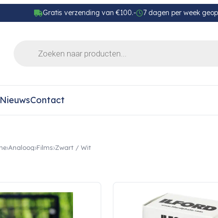
Gratis verzending van €100.-
7 dagen per week geo
Nieuws
Contact
me
Analoog
Films
Zwart / Wit