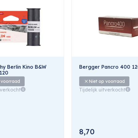
y Berlin Kino B&W
Bergger Pancro 400 12
120
 voorraad
Niet op voorraad
itverkocht
Tijdelijk uitverkocht
8,70