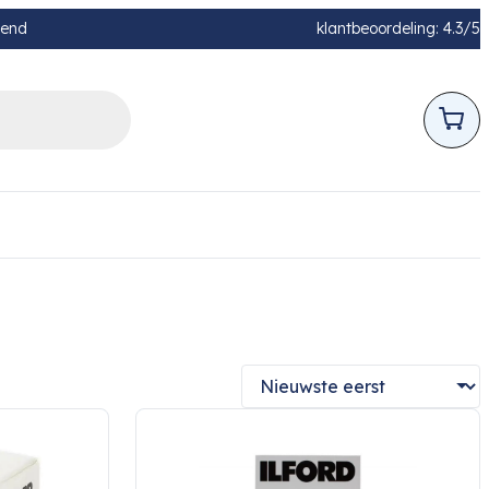
pend
klantbeoordeling: 4.3/5