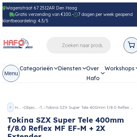
Wagenstraat 67 2512AR Den Haag
Gratis verzending van €100.-
7 dagen per week geopend
klantbeoordeling: 4.3/5
Categorieën
Diensten
Over
Workshops
Menu
Hafo
Home
Objectieven
Tele
Tokina SZX Super Tele 400mm f/8.0 Reflex MF EF-M + 2X Extender
Tokina SZX Super Tele 400mm
f/8.0 Reflex MF EF-M + 2X
Extender