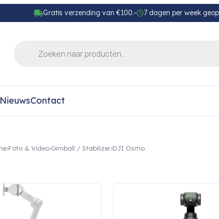
Gratis verzending van €100.-
7 dagen per week geo
Nieuws
Contact
me
Foto & Video
Gimball / Stabilizer
DJI Osmo