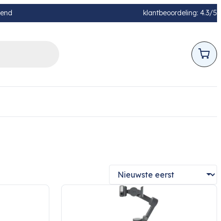
pend
klantbeoordeling: 4.3/5