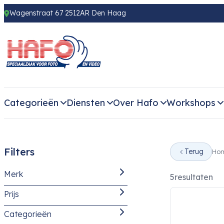
Wagenstraat 67 2512AR Den Haag
Categorieën
Diensten
Over Hafo
Workshops
Filters
Terug
Ho
Merk
5
resultaten
Prijs
DJI
(4)
Categorieën
-