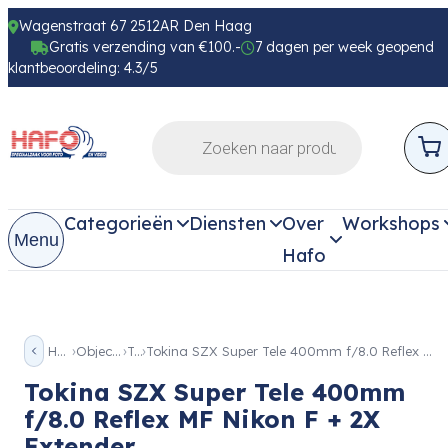
Wagenstraat 67 2512AR Den Haag
Gratis verzending van €100.-
7 dagen per week geopend
klantbeoordeling: 4.3/5
Categorieën
Diensten
Over
Workshops
Menu
Hafo
Home
Objectieven
Tele
Tokina SZX Super Tele 400mm f/8.0 Reflex MF Nikon F + 2X Extender
Tokina SZX Super Tele 400mm
f/8.0 Reflex MF Nikon F + 2X
Extender