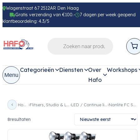
Wagenstraat 67 2512AR Den Haag
Gratis verzending van €100.-
7 dagen per week geopend
klantbeoordeling: 4.3/5
Categorieën
Diensten
Over
Workshops
Menu
Hafo
Home
Flitsers, Studio & Licht
LED / Continue licht
Nanlite FC Serie
8
resultaten