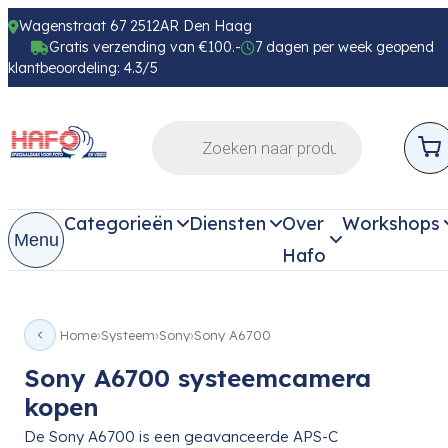
Wagenstraat 67 2512AR Den Haag
Gratis verzending van €100.-
7 dagen per week geopend
klantbeoordeling: 4.3/5
Categorieën
Diensten
Over
Workshops
Menu
Hafo
Home
Systeem
Sony
Sony A6700
Sony A6700 systeemcamera
kopen
De Sony A6700 is een geavanceerde APS-C