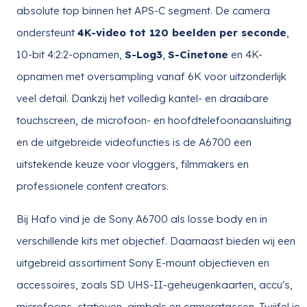
absolute top binnen het APS-C segment. De camera
ondersteunt
4K-video tot 120 beelden per seconde
,
10-bit 4:2:2-opnamen,
S-Log3
,
S-Cinetone
en 4K-
opnamen met oversampling vanaf 6K voor uitzonderlijk
veel detail. Dankzij het volledig kantel- en draaibare
touchscreen, de microfoon- en hoofdtelefoonaansluiting
en de uitgebreide videofuncties is de A6700 een
uitstekende keuze voor vloggers, filmmakers en
professionele content creators.
Bij Hafo vind je de Sony A6700 als losse body en in
verschillende kits met objectief. Daarnaast bieden wij een
uitgebreid assortiment Sony E-mount objectieven en
accessoires, zoals SD UHS-II-geheugenkaarten, accu's,
microfoons, statieven, gimbals en cameratassen. Twijfel je