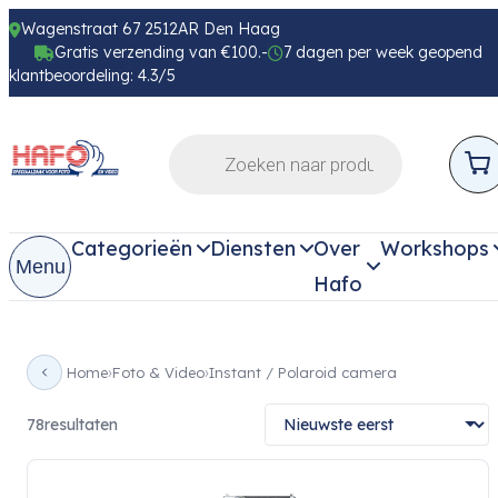
Wagenstraat 67 2512AR Den Haag
Gratis verzending van €100.-
7 dagen per week geopend
klantbeoordeling: 4.3/5
Categorieën
Diensten
Over
Workshops
Menu
Hafo
Home
Foto & Video
Instant / Polaroid camera
78
resultaten