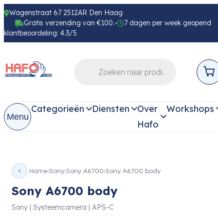
Wagenstraat 67 2512AR Den Haag
Gratis verzending van €100.-
7 dagen per week geopend
klantbeoordeling: 4.3/5
Categorieën
Diensten
Over
Workshops
Menu
Hafo
Home
Sony
Sony A6700
Sony A6700 body
Sony A6700 body
Sony | Systeemcamera | APS-C