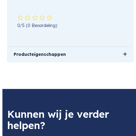
0/5
(0 Beoordeling)
Producteigenschappen
Merk
Sony
Soort
Kunnen wij je verder
Systeemcamera
helpen?
Beeldsensor