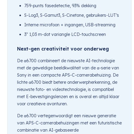
759-punts fasedetectie, 93% dekking
S-Log3, S-Gamut3, S-Cinetone, gebruikers-LUT’s
Interne microfoon + ingangen, USB-streaming
3″ 1,03 m-dot variangle LCD-touchscreen
Next-gen creativiteit voor onderweg
De α6700 combineert de nieuwste AI-technologie
met de geweldige beeldkwaliteit van de α-serie van
Sony in een compacte APS-C-camerabehuizing. De
lichte α6700 biedt betere onderwerpherkenning, de
nieuwste foto- en videotechnologie, is compatibel
met E-bevestigingslenzen en is overal en altijd klaar
voor creatieve avonturen.
De α6700 vertegenwoordigt een nieuwe generatie
van APS-C-camerabehuizingen met een futuristische
combinatie van AI-gebaseerde