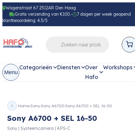
Wagenstraat 67 2512AR Den Haag
Gratis verzending van €100.-
7 dagen per week geopend
klantbeoordeling: 4.3/5
Categorieën
Diensten
Over
Workshops
Menu
Hafo
Home
Sony
Sony A6700
Sony A6700 + SEL 16-50
Sony A6700 + SEL 16-50
Sony | Systeemcamera | APS-C