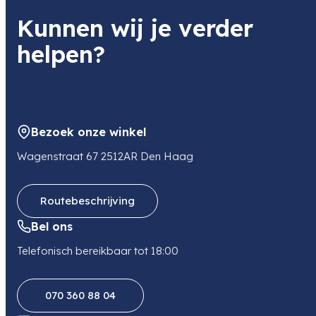
Soort
Kunnen wij je verder
Systeemcamera
helpen?
Beeldsensor
APS-C
Bezoek onze winkel
Wagenstraat 67 2512AR Den Haag
Routebeschrijving
Bel ons
Telefonisch bereikbaar tot 18:00
070 360 88 04