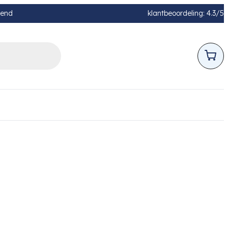
pend
klantbeoordeling: 4.3/5