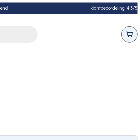
pend
klantbeoordeling: 4.3/5