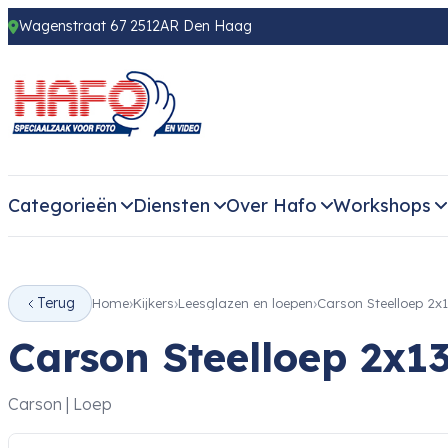
Wagenstraat 67 2512AR Den Haag
Categorieën
Diensten
Over Hafo
Workshops
Terug
Home
Kijkers
Leesglazen en loepen
Carson Steelloep 2
Carson Steelloep 2x
Carson | Loep