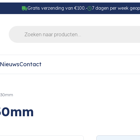
Gratis verzending van €100.-
7 dagen per week geo
Nieuws
Contact
x130mm
130mm