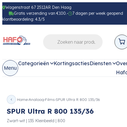
Wagenstraat 67 2512AR Den Haag
Gratis verzending van €100.-
7 dagen per week geopend
klantbeoordeling: 4.3/5
Categorieën
Kortingsacties
Diensten
Ove
Menu
Haf
Home
Analoog
Films
SPUR Ultra R 800 135/36
SPUR Ultra R 800 135/36
Zwart-wit | 135 Kleinbeeld | 800