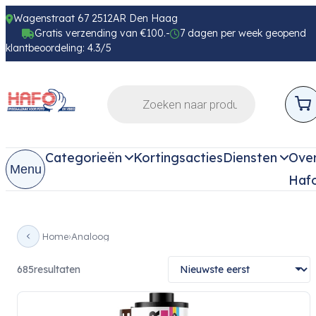
Wagenstraat 67 2512AR Den Haag
Gratis verzending van €100.-
7 dagen per week geopend
klantbeoordeling: 4.3/5
Categorieën
Kortingsacties
Diensten
Ove
Menu
Haf
Home
Analoog
685
resultaten