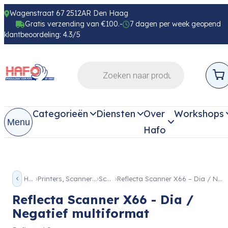
Wagenstraat 67 2512AR Den Haag
Gratis verzending van €100.-
7 dagen per week geopend
klantbeoordeling: 4.3/5
Categorieën
Diensten
Over
Workshops
Menu
Hafo
Home
Printers, Scanners & Beamer
Scanner
Reflecta Scanner X66 – Dia / Negatief multiformat
Reflecta Scanner X66 - Dia /
Negatief multiformat