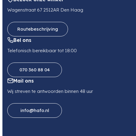
E-mail
finance.nl@hama.com
Wagenstraat 67 2512AR Den Haag
Telefoon
0615077056
Routebeschrijving
Bel ons
Telefonisch bereikbaar tot 18:00
070 360 88 04
Mail ons
Wij streven te antwoorden binnen 48 uur
info@hafo.nl