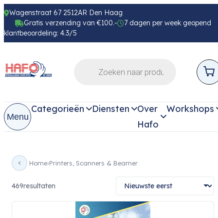
Wagenstraat 67 2512AR Den Haag
Gratis verzending van €100.-
7 dagen per week geopend
klantbeoordeling: 4.3/5
Categorieën
Diensten
Over
Workshops
Menu
Hafo
Home
Printers, Scanners & Beamer
469
resultaten