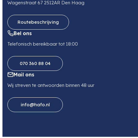
Wagenstraat 67 2512AR Den Haag
info@debeukelaer.be
Telefoon
+3238705900
Routebeschrijving
Bel ons
Telefonisch bereikbaar tot 18:00
070 360 88 04
Mail ons
Wij streven te antwoorden binnen 48 uur
info@hafo.nl