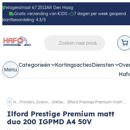
Wagenstraat 67 2512AR Den Haag
Gratis verzending van €100.-
7 dagen per week geopend
klantbeoordeling: 4.3/5
Categorieën
Kortingsacties
Diensten
Ove
Menu
Haf
Home
Printers, Scanners & Beamer
Inktjet papier
Ilford Prestige Premium matt duo 200 IGPMD A4 50V
Ilford Prestige Premium matt
duo 200 IGPMD A4 50V