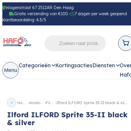
Wagenstraat 67 2512AR Den Haag
Gratis verzending van €100.-
7 dagen per week geopend
klantbeoordeling: 4.3/5
Categorieën
Kortingsacties
Diensten
Ove
Menu
Haf
Home
Analoog
Films
Ilford ILFORD Sprite 35-II black & silver
Ilford ILFORD Sprite 35-II black
& silver