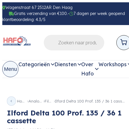
Wagenstraat 67 2512AR Den Haag
Gratis verzending van €100.-
7 dagen per week geopend
klantbeoordeling: 4.3/5
Categorieën
Diensten
Over
Workshops
Menu
Hafo
Home
Analoog
Films
Ilford Delta 100 Prof. 135 / 36 1 cassette
Ilford Delta 100 Prof. 135 / 36 1
cassette