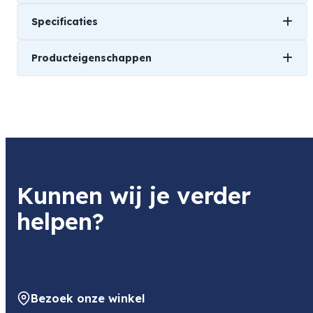
Specificaties
Producteigenschappen
Gewicht
1 kg
Geschikt voor
135 Kleinbeeld
Iso waarde
Kunnen wij je verder
100
helpen?
Bezoek onze winkel