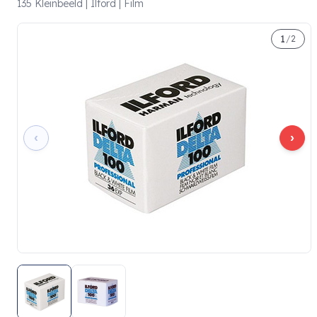
135 Kleinbeeld | Ilford | Film
1
/
2
‹
›