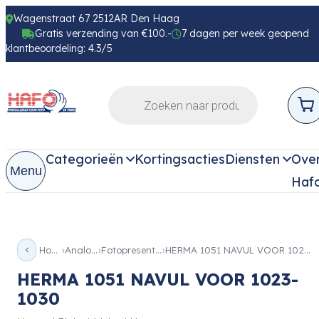
Wagenstraat 67 2512AR Den Haag
Gratis verzending van €100.-
7 dagen per week geopend
klantbeoordeling: 4.3/5
Categorieën
Kortingsacties
Diensten
Ove
Menu
Haf
Home
Analoog
Fotopresentatie
HERMA 1051 NAVUL VOOR 1023-1030
HERMA 1051 NAVUL VOOR 1023-
1030