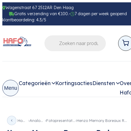
Wagenstraat 67 2512AR Den Haag
Gratis verzending van €100.-
7 dagen per week geopend
klantbeoordeling: 4.3/5
Categorieën
Kortingsacties
Diensten
Ove
Menu
Haf
Home
Analoog
Fotopresentatie
Henzo Memory Boreaux Red