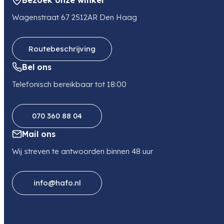
Bezoek onze winkel
E-mail
jpvkaam@henzo.nl
Wagenstraat 67 2512AR Den Haag
Routebeschrijving
Bel ons
Telefonisch bereikbaar tot 18:00
070 360 88 04
Mail ons
Wij streven te antwoorden binnen 48 uur
info@hafo.nl