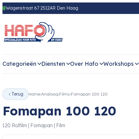
Wagenstraat 67 2512AR Den Haag
Categorieën
Diensten
Over Hafo
Workshops
Terug
Home
Analoog
Films
Fomapan 100 120
Fomapan 100 120
120 Rolfilm | Fomapan | Film