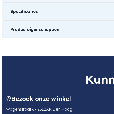
Specificaties
Producteigenschappen
Gewicht
1 kg
Geschikt voor
120 Rolfilm
Kunn
Iso waarde
100
Bezoek onze winkel
Wagenstraat 67 2512AR Den Haag