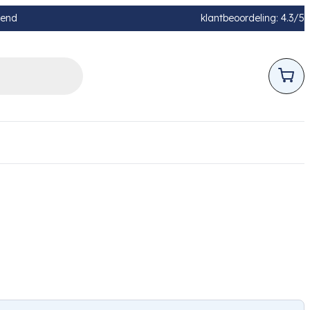
pend
klantbeoordeling: 4.3/5