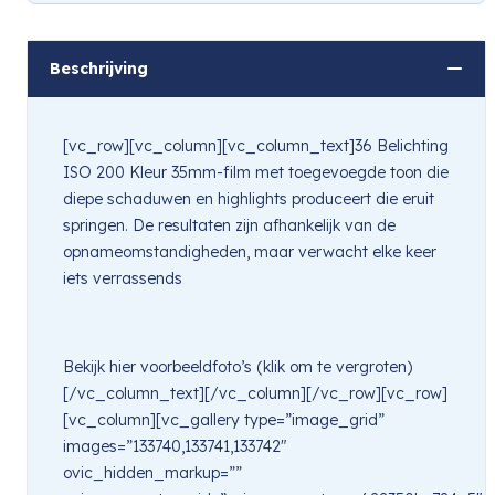
Hou mij op de hoogte
Beschrijving
[vc_row][vc_column][vc_column_text]36 Belichting
ISO 200 Kleur 35mm-film met toegevoegde toon die
diepe schaduwen en highlights produceert die eruit
springen. De resultaten zijn afhankelijk van de
opnameomstandigheden, maar verwacht elke keer
iets verrassends
Bekijk hier voorbeeldfoto’s (klik om te vergroten)
[/vc_column_text][/vc_column][/vc_row][vc_row]
[vc_column][vc_gallery type=”image_grid”
images=”133740,133741,133742″
ovic_hidden_markup=””