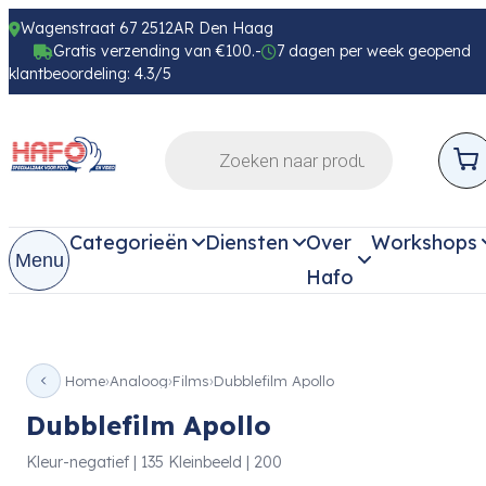
Wagenstraat 67 2512AR Den Haag
Gratis verzending van €100.-
7 dagen per week geopend
klantbeoordeling: 4.3/5
Categorieën
Diensten
Over
Workshops
Menu
Hafo
Home
Analoog
Films
Dubblefilm Apollo
Dubblefilm Apollo
Kleur-negatief | 135 Kleinbeeld | 200