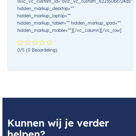
ovic_vc_custom_id=”ovic_vc_custom_622350bc724a5″
hidden_markup_desktop=””
hidden_markup_laptop=””
hidden_markup_tablet=”” hidden_markup_ipad=””
hidden_markup_mobile=””][/vc_column][/vc_row]
0/5
(0 Beoordeling)
Kunnen wij je verder
helpen?