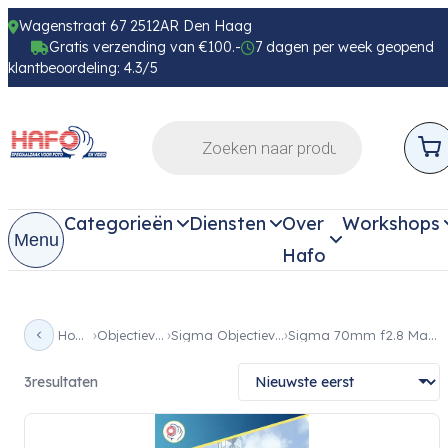
Wagenstraat 67 2512AR Den Haag
Gratis verzending van €100.-
7 dagen per week geopend
klantbeoordeling: 4.3/5
Categorieën
Diensten
Over
Workshops
Menu
Hafo
Home
Objectieven
Sigma Objectieven
Sigma 70mm f2.8 Macro
3
resultaten