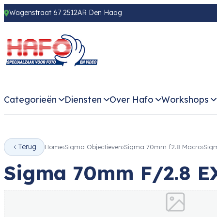
Wagenstraat 67 2512AR Den Haag
Categorieën
Diensten
Over Hafo
Workshops
Terug
Home
Sigma Objectieven
Sigma 70mm f2.8 Macro
Sig
Sigma 70mm F/2.8 E