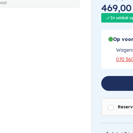
baar
469,00
In winkel 
Op voor
Wagens
070 36
Reserv