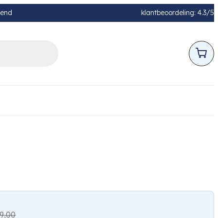
pend
klantbeoordeling: 4.3/5
9,00