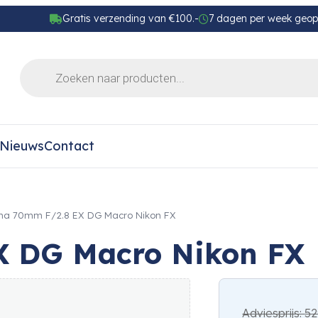
Gratis verzending van €100.-
7 dagen per week geo
Nieuws
Contact
ma 70mm F/2.8 EX DG Macro Nikon FX
X DG Macro Nikon FX
Adviesprijs:
52