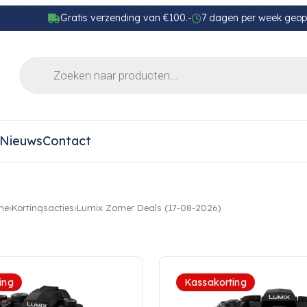
Gratis verzending van €100.-
7 dagen per week geo
Nieuws
Contact
me
Kortingsacties
Lumix Zomer Deals (17-08-2026)
ing
Kassakorting