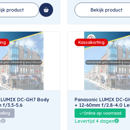
ijk product
Bekijk product
ing
Kassakorting
c LUMIX DC-GH7 Body
Panasonic LUMIX DC-G
 f/3.5-5.6
+ 12-60mm f/2.8-4.0 Le
elling
Online op voorraad
g
Levertijd 4 dagen