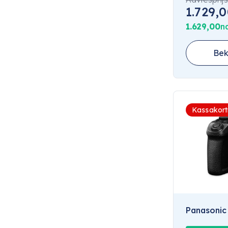
1.729,
1.629,00
n
Bek
Kassakort
Panasonic