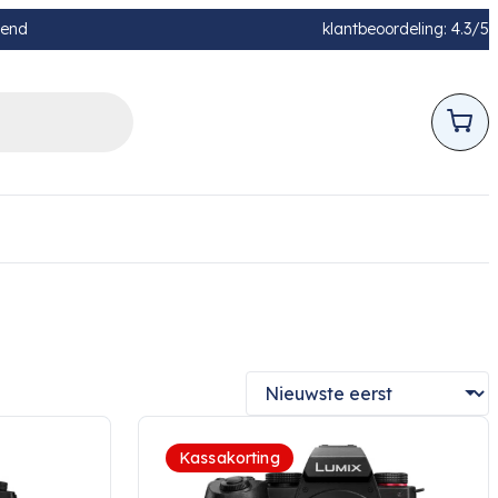
pend
klantbeoordeling: 4.3/5
Kassakorting