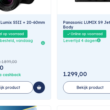
 Lumix S5II + 20-60mm
Panasonic LUMIX S9 Jet
Body
el op voorraad
Online op voorraad
 besteld, vandaag
Levertijd 4 dagen
:
1.899,00
00
1.299,00
a cashback
ijk product
Bekijk product