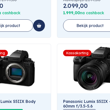
00
2.099,00
a cashback
1.999,00
na cashback
ijk product
Bekijk product
ing
Kassakorting
 Lumix S5IIX Body
Panasonic Lumix S5IIX 
60mm f/3.5-5.6