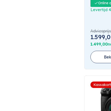
Online 
Levertijd 
Adviesprijs
1.599,
1.499,00
n
Bek
Kassakort