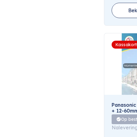
Bek
Kassakort
Panasoni
+ 12-60mm
Op best
Naleverin