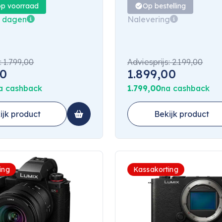
op voorraad
Op bestelling
4 dagen
Nalevering
:
1.799,00
Adviesprijs:
2.199,00
00
1.899,00
a cashback
1.799,00
na cashback
ijk product
Bekijk product
ing
Kassakorting