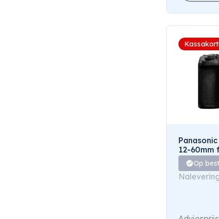
Kassakort
Panasonic
12-60mm f
Op best
Naleverin
Adviesprijs