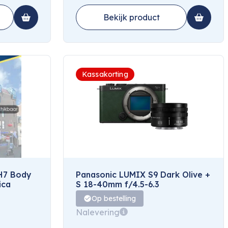
Bekijk product
Kassakorting
H7 Body
Panasonic LUMIX S9 Dark Olive +
ica
S 18-40mm f/4.5-6.3
Op bestelling
Nalevering