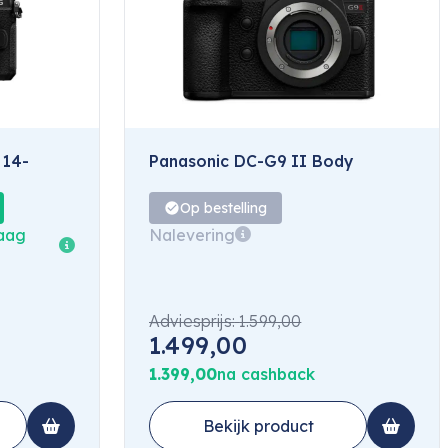
 14-
Panasonic DC-G9 II Body
Op bestelling
daag
Nalevering
Adviesprijs:
1.599,00
1.499,00
1.399,00
na cashback
Bekijk product