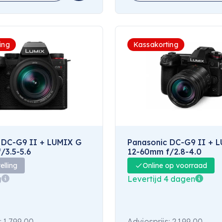
ing
Kassakorting
 DC-G9 II + LUMIX G
Panasonic DC-G9 II + 
/3.5-5.6
12-60mm f/2.8-4.0
elling
Online op voorraad
g
Levertijd 4 dagen
:
1.799,00
Adviesprijs:
2.199,00