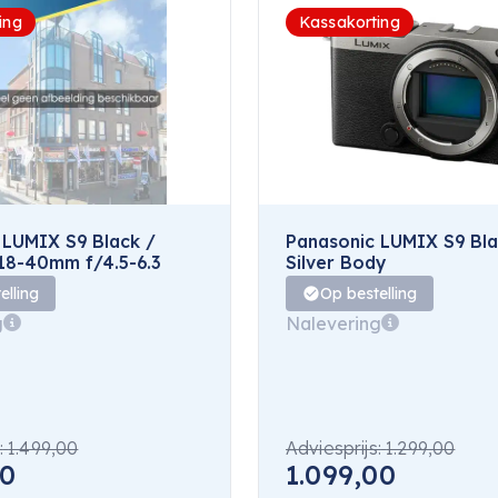
ing
Kassakorting
 LUMIX S9 Black /
Panasonic LUMIX S9 Bla
 18-40mm f/4.5-6.3
Silver Body
elling
Op bestelling
g
Nalevering
:
1.499,00
Adviesprijs:
1.299,00
00
1.099,00