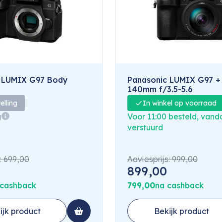
 LUMIX G97 Body
Panasonic LUMIX G97 +
140mm f/3.5-5.6
elling
In winkel op voorraad
g
Voor 11:00 besteld, van
verstuurd
:
699,00
Adviesprijs:
999,00
899,00
 cashback
799,00
na cashback
ijk product
Bekijk product