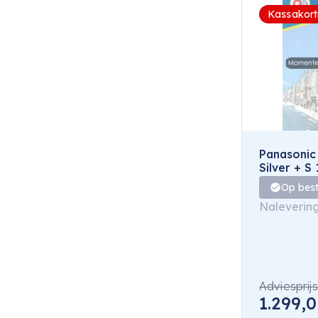
Kassakort
Panasonic
Silver + S
Op best
Naleverin
Adviesprijs
1.299,