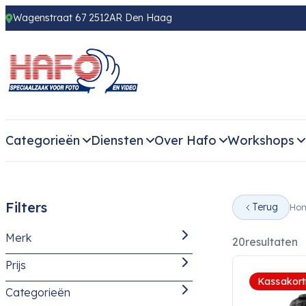
Wagenstraat 67 2512AR Den Haag
Categorieën
Diensten
Over Hafo
Workshops
Filters
Terug
Ho
Merk
20
resultaten
Prijs
Panasonic
(20)
Kassakort
Categorieën
-