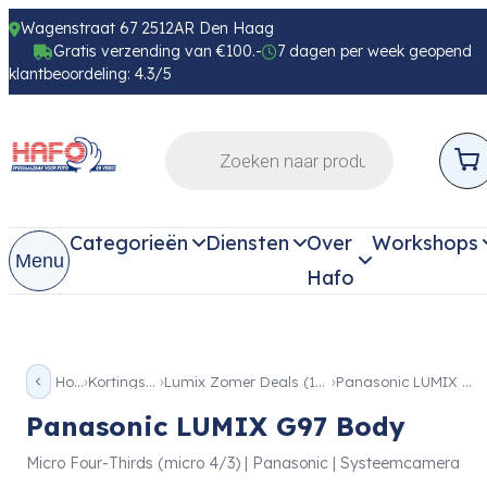
Wagenstraat 67 2512AR Den Haag
Gratis verzending van €100.-
7 dagen per week geopend
klantbeoordeling: 4.3/5
Categorieën
Diensten
Over
Workshops
Menu
Hafo
Home
Kortingsacties
Lumix Zomer Deals (17-08-2026)
Panasonic LUMIX G97 Body
Panasonic LUMIX G97 Body
Micro Four-Thirds (micro 4/3) | Panasonic | Systeemcamera