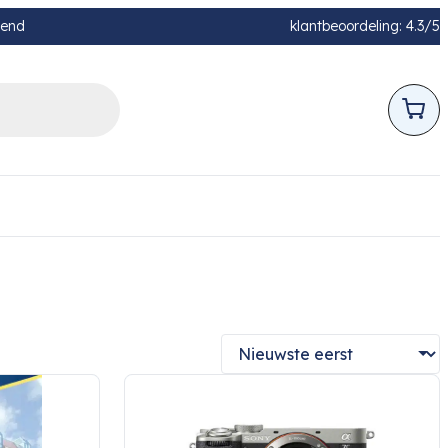
pend
klantbeoordeling: 4.3/5