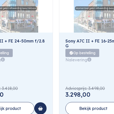
II + FE 24-50mm f/2.8
Sony A7C II + FE 16-25
G
elling
Op bestelling
g
Nalevering
:
3.418,00
Adviesprijs:
3.498,00
00
3.298,00
ijk product
Bekijk product