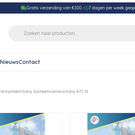
Gratis verzending van €100.-
7 dagen per week geo
Nieuws
Contact
me
Systeem
Sony Systeemcamera
Sony A7C II