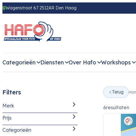
Wagenstraat 67 2512AR Den Haag
Categorieën
Diensten
Over Hafo
Workshops
Filters
Terug
Ho
Merk
6
resultaten
Prijs
Sony
(6)
Categorieën
-