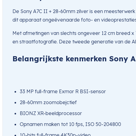
De Sony A7C II + 28-60mm zilver is een meesterwerk v
dit apparaat ongeëvenaarde foto- en videoprestaties
Met afmetingen van slechts ongeveer 12 cm breed x 7
en straatfotografie. Deze tweede generatie van de Al
Belangrijkste kenmerken Sony 
33 MP full-frame Exmor R BSI-sensor
28-60mm zoomobejctief
BIONZ XR-beeldprocessor
Opnamen maken tot 10 fps, ISO 50-204800
10-bits full-frame 4K30p-video