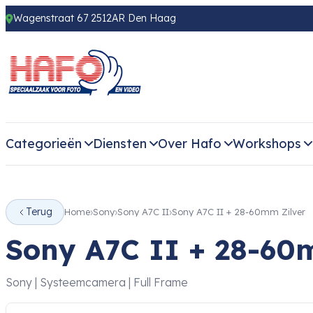
Wagenstraat 67 2512AR Den Haag
Categorieën
Diensten
Over Hafo
Workshops
Terug
Home
Sony
Sony A7C II
Sony A7C II + 28-60mm Zilver
Sony A7C II + 28-60
Sony | Systeemcamera | Full Frame