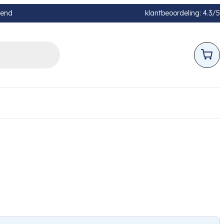
pend
klantbeoordeling: 4.3/5