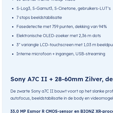
S-Log3, S-Gamut3, S-Cinetone, gebruikers-LUT’s
7 stops beeldstabilisatie
Fasedetectie met 759 punten, dekking van 94%
Elektronische OLED-zoeker met 2,36 m dots
3″ variangle LCD-touchscreen met 1,03 m beeldp
Interne microfoon + ingangen, USB-streaming
Sony A7C II + 28-60mm Zilver, d
De zwarte Sony a7C II bouwt voort op het slanke prof
autofocus, beeldstabilisatie in de body en videomog
33,0 MP Exmor R CMOS-sensor en BIONZ XR-proc