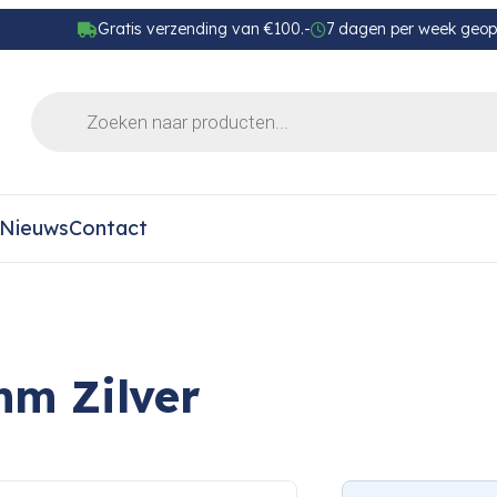
Gratis verzending van €100.-
7 dagen per week geo
Nieuws
Contact
mm Zilver