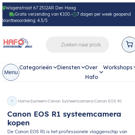
Wagenstraat 67 2512AR Den Haag
Gratis verzending van €100.-
7 dagen per week geopend
klantbeoordeling: 4.3/5
Categorieën
Diensten
Over
Workshops
Menu
Hafo
Home
Systeem
Canon Systeemcamera
Canon EOS R1
Canon EOS R1 systeemcamera
kopen
De Canon EOS R1 is het professionele vlaggenschip van