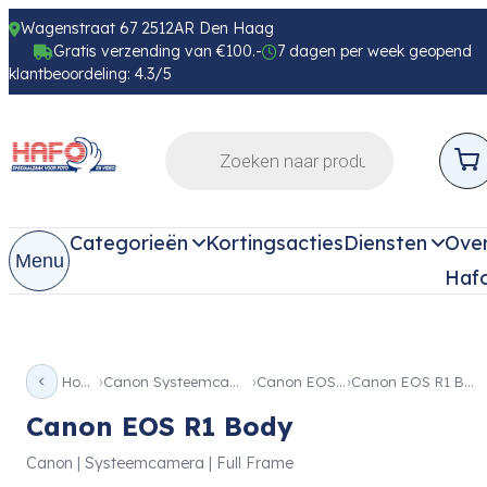
Wagenstraat 67 2512AR Den Haag
Gratis verzending van €100.-
7 dagen per week geopend
klantbeoordeling: 4.3/5
Categorieën
Kortingsacties
Diensten
Ove
Menu
Haf
Home
Canon Systeemcamera
Canon EOS R1
Canon EOS R1 Body
Canon EOS R1 Body
Canon | Systeemcamera | Full Frame