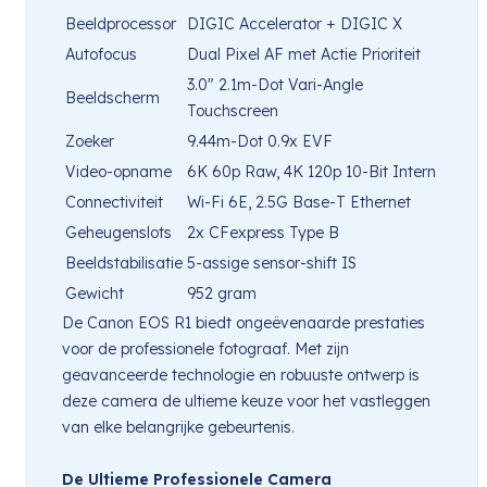
Beeldprocessor
DIGIC Accelerator + DIGIC X
Autofocus
Dual Pixel AF met Actie Prioriteit
3.0″ 2.1m-Dot Vari-Angle
Beeldscherm
Touchscreen
Zoeker
9.44m-Dot 0.9x EVF
Video-opname
6K 60p Raw, 4K 120p 10-Bit Intern
Connectiviteit
Wi-Fi 6E, 2.5G Base-T Ethernet
Geheugenslots
2x CFexpress Type B
Beeldstabilisatie
5-assige sensor-shift IS
Gewicht
952 gram
De Canon EOS R1 biedt ongeëvenaarde prestaties
voor de professionele fotograaf. Met zijn
geavanceerde technologie en robuuste ontwerp is
deze camera de ultieme keuze voor het vastleggen
van elke belangrijke gebeurtenis.
De Ultieme Professionele Camera