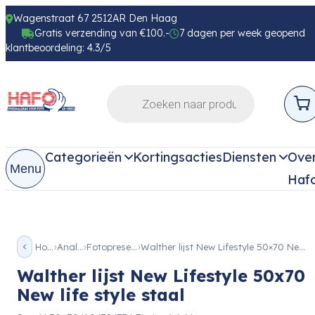
Wagenstraat 67 2512AR Den Haag
Gratis verzending van €100.-
7 dagen per week geopend
klantbeoordeling: 4.3/5
Categorieën
Kortingsacties
Diensten
Ove
Menu
Haf
Home
Analoog
Fotopresentatie
Walther lijst New Lifestyle 50×70 New life style staal
Walther lijst New Lifestyle 50x70
New life style staal