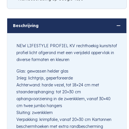
Hou mij op de hoogte
Beschrijving
NEW LIFESTYLE PROFIEL KV rechthoekig kunststof
profiel licht afgerond met een verijdeld oppervlak in
diverse formaten en kleuren
Glas: gewassen helder glas
Inleg: lichtgrijs, geperforeerde
Achterwand: harde vezel, tot 18×24 cm met
staanderophanging: tot 20×30 cm
ophangvoorziening in de zwenkklem, vanaf 30×40
cm twee jumbo hangers
Sluiting: zwenkklem
Verpakking: krimpfolie, vanaf 20×30 cm Kartonnen
beschermhoeken met extra randbescherming