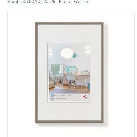
Staal | 50x50/60/70/75 | Fiorito, Walther