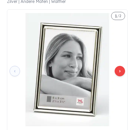
Zilver | Andere Maten | Walther
1
/
2
‹
›