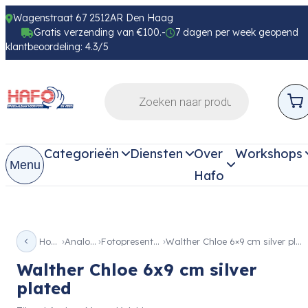
Wagenstraat 67 2512AR Den Haag
Gratis verzending van €100.-
7 dagen per week geopend
klantbeoordeling: 4.3/5
Categorieën
Diensten
Over
Workshops
Menu
Hafo
Home
Analoog
Fotopresentatie
Walther Chloe 6×9 cm silver plated
Walther Chloe 6x9 cm silver
plated