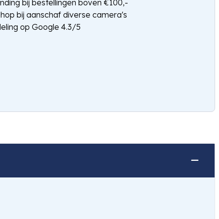
nding bij bestellingen boven €100,-
shop bij aanschaf diverse camera's
eling op Google 4.3/5