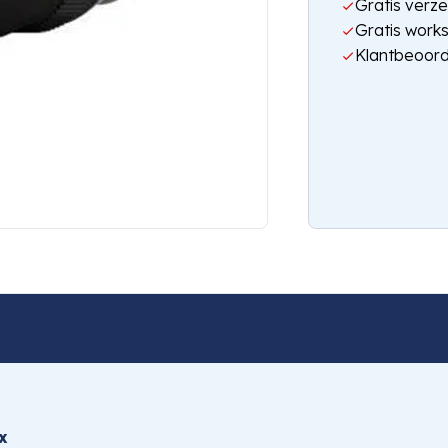
Gratis verze
Gratis work
Klantbeoord
x