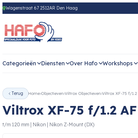
Wagenstraat 67 2512AR Den Haag
Categorieën
Diensten
Over Hafo
Workshops
Terug
Home
Objectieven
Viltrox Objectieven
Viltrox XF-75 f/1
Viltrox XF-75 f/1.2 
t/m 120 mm | Nikon | Nikon Z-Mount (DX)