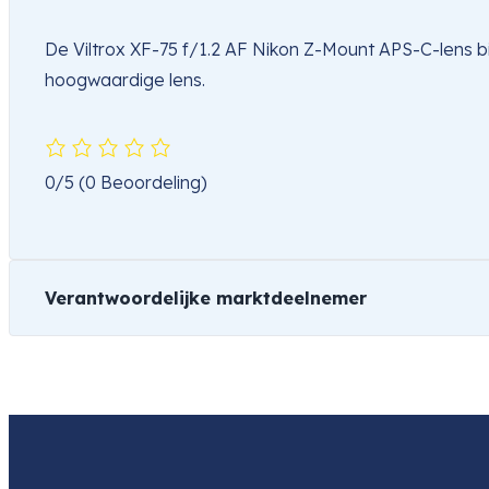
De Viltrox XF-75 f/1.2 AF Nikon Z-Mount APS-C-lens bie
hoogwaardige lens.
0/5
(0 Beoordeling)
Verantwoordelijke marktdeelnemer
Naam
Disnet
Product
Viltrox XF-75 f/1.2 AF Pro Nikon 
Item code
D246871
Item code
D246871