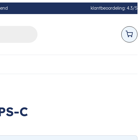
pend
klantbeoordeling: 4.3/5
APS-C