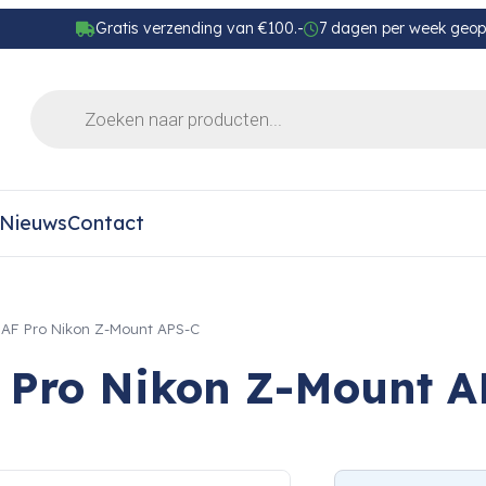
Gratis verzending van €100.-
7 dagen per week geo
Nieuws
Contact
.2 AF Pro Nikon Z-Mount APS-C
AF Pro Nikon Z-Mount 