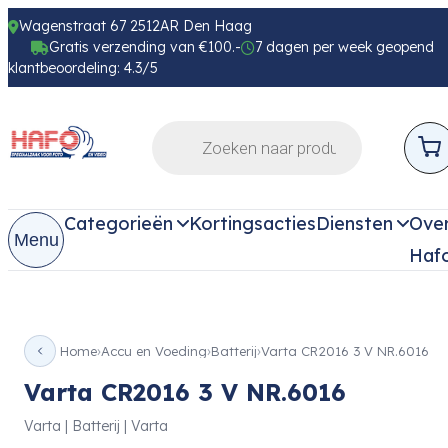
Wagenstraat 67 2512AR Den Haag
Gratis verzending van €100.-
7 dagen per week geopend
klantbeoordeling: 4.3/5
Categorieën
Kortingsacties
Diensten
Ove
Menu
Haf
Home
Accu en Voeding
Batterij
Varta CR2016 3 V NR.6016
Varta CR2016 3 V NR.6016
Varta | Batterij | Varta