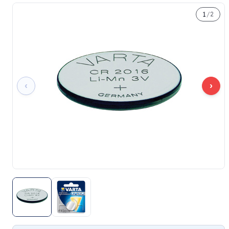
1
/
2
‹
›