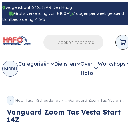
Wagenstraat 67 2512AR Den Haag
Gratis verzending van €100.-
7 dagen per week geopend
klantbeoordeling: 4.3/5
Categorieën
Diensten
Over
Workshops
Menu
Hafo
Home
Tassen
Schoudertas / Sling
Vanguard Zoom Tas Vesta Start 14Z
Vanguard Zoom Tas Vesta Start
14Z