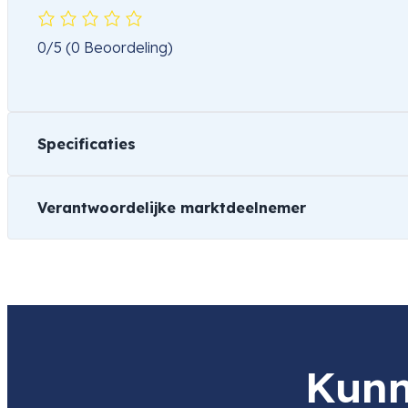
0/5
(0 Beoordeling)
Specificaties
Verantwoordelijke marktdeelnemer
Gewicht
501 kg
Naam
DESQ Lifestyle
Product
Vanguard PA-202 Digiscope Adap
Item code
4101213
Item code
4101213
Kunn
leverancier
Adres
Eenspan 38