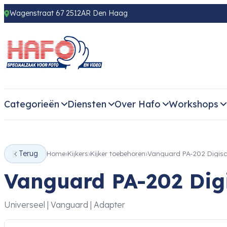
Wagenstraat 67 2512AR Den Haag
Categorieën
Diensten
Over Hafo
Workshops
Terug
Home
Kijkers
Kijker toebehoren
Vanguard PA-202 Digis
Vanguard PA-202 Dig
Universeel | Vanguard | Adapter