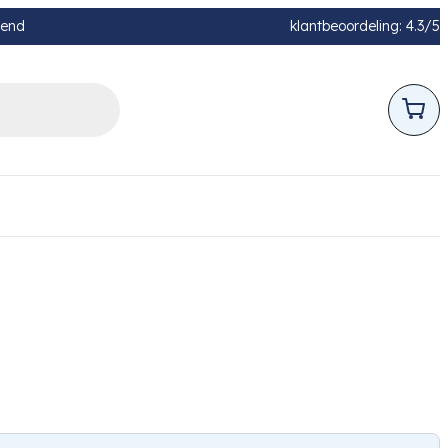
pend
klantbeoordeling: 4.3/5