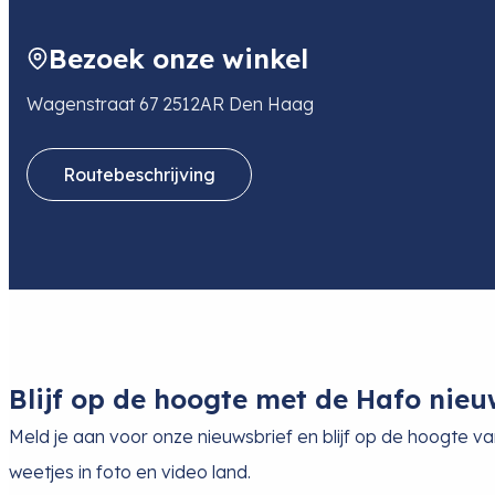
3897AL ZEEWOLDE
NL
Bezoek onze winkel
E-mail
sales@desq.nl
Wagenstraat 67 2512AR Den Haag
Routebeschrijving
Blijf op de hoogte met de Hafo nieu
Meld je aan voor onze nieuwsbrief en blijf op de hoogte v
weetjes in foto en video land.