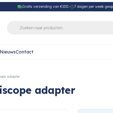
Gratis verzending van €100.-
7 dagen per week geo
Nieuws
Contact
cope adapter
iscope adapter