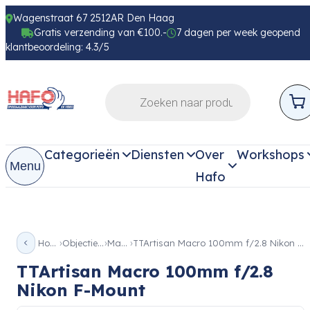
Wagenstraat 67 2512AR Den Haag
Gratis verzending van €100.-
7 dagen per week geopend
klantbeoordeling: 4.3/5
Categorieën
Diensten
Over
Workshops
Menu
Hafo
Home
Objectieven
Macro
TTArtisan Macro 100mm f/2.8 Nikon F-Mount
TTArtisan Macro 100mm f/2.8
Nikon F-Mount