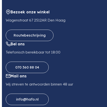
5051 DV GOIRLE
NL
Bezoek onze winkel
E-mail
info@movidis.nl
Wagenstraat 67 2512AR Den Haag
Telefoon
0132340987
Routebeschrijving
Bel ons
Telefonisch bereikbaar tot 18:00
070 360 88 04
Mail ons
Wij streven te antwoorden binnen 48 uur
info@hafo.nl