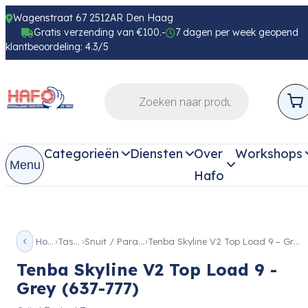
Wagenstraat 67 2512AR Den Haag
Gratis verzending van €100.-
7 dagen per week geopend
klantbeoordeling: 4.3/5
Categorieën
Diensten
Over
Workshops
Menu
Hafo
Home
Tassen
Snuit / Paraattas
Tenba Skyline V2 Top Load 9 – Grey (637-777)
Tenba Skyline V2 Top Load 9 -
Grey (637-777)