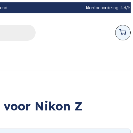
pend
klantbeoordeling: 4.3/5
 voor Nikon Z