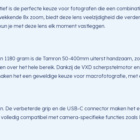
ef is de perfecte keuze voor fotografen die een combinat
kkende 8x zoom, biedt deze lens veelzijdigheid die verde
, kun je met deze lens elk moment vastleggen.
an 1180 gram is de Tamron 50-400mm uiterst handzaam, zond
 over het hele bereik. Dankzij de VXD scherpstelmotor en V
 maken het een geweldige keuze voor macrofotografie, met
n. De verbeterde grip en de USB-C connector maken het ee
is volledig compatibel met camera-specifieke functies zoals