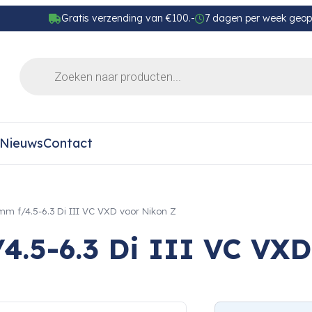
Gratis verzending van €100.-
7 dagen per week geo
Nieuws
Contact
 f/4.5-6.3 Di III VC VXD voor Nikon Z
.5-6.3 Di III VC VXD