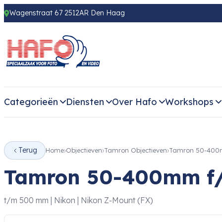
Wagenstraat 67 2512AR Den Haag
Categorieën
Diensten
Over Hafo
Workshops
Terug
Home
Objectieven
Tamron Objectieven
Tamron 50-400mm
Tamron 50-400mm f/4
t/m 500 mm | Nikon | Nikon Z-Mount (FX)