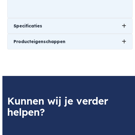
Specificaties
Producteigenschappen
Gewicht
3,4 kg
Merk
Afmetingen
Sony
40 × 15 × 20 cm
Soort
Kunnen wij je verder
Set
helpen?
Geschikt voor
Sony