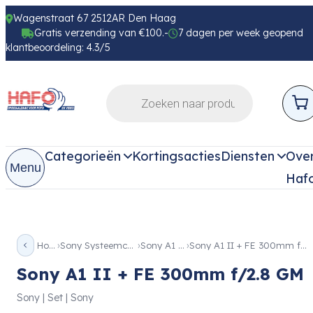
Wagenstraat 67 2512AR Den Haag
Gratis verzending van €100.-
7 dagen per week geopend
klantbeoordeling: 4.3/5
Categorieën
Kortingsacties
Diensten
Ove
Menu
Haf
Home
Sony Systeemcamera
Sony A1 serie
Sony A1 II + FE 300mm f/2.8 GM
Sony A1 II + FE 300mm f/2.8 GM
Sony | Set | Sony