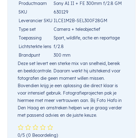
Productnaam
Sony A1 II + FE 300mm f/2.8 GM
SKU
630129
Leverancier SKU
ILCE1M2B-SEL300F28GM
Type set
Camera + teleobjectief
Toepassing
Sport, wildlife, actie en reportage
Lichtsterkte lens
f/2.8
Brandpunt
300 mm
Deze set levert een sterke mix van snelheid, bereik
en beeldcontrole. Daarom werkt hij uitstekend voor
fotografen die geen moment willen missen.
Bovendien krijg je een oplossing die direct klaar is
voor intensief gebruik. Fotografieprojecten pak je
hiermee met meer vertrouwen aan. Bij Foto Hafo in
Den Haag en omstreken helpen we je graag verder
met passend advies en de juiste keuze.
0/5
(0 Beoordeling)