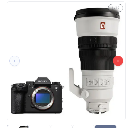
1
/
12
‹
›