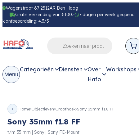
Wagenstraat 67 2512AR Den Haag
Gratis verzending van €100.-
7 dagen per week geopend
klantbeoordeling: 4.3/5
Categorieën
Diensten
Over
Workshops
Menu
Hafo
Home
Objectieven
Groothoek
Sony 35mm f1.8 FF
Sony 35mm f1.8 FF
t/m 35 mm | Sony | Sony FE-Mount