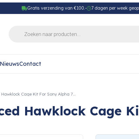
Gratis verzending van €100.-
7 dagen per week geo
Nieuws
Contact
Hawklock Cage Kit For Sony Alpha 7…
ed Hawklock Cage Kit 