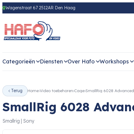
Wagenstraat 67 2512AR Den Haag
Categorieën
Diensten
Over Hafo
Workshops
Terug
Home
Video toebehoren
Cage
SmallRig 6028 Advanced 
SmallRig 6028 Advanc
Smallrig | Sony