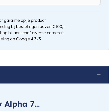
Hou mij op de hoogte
jaar garantie op je product
nding bij bestellingen boven €100,-
shop bij aanschaf diverse camera's
eling op Google 4.3/5
y Alpha 7…