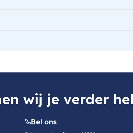
age Kit For Sony Alpha 7...
en wij je verder he
Bel ons