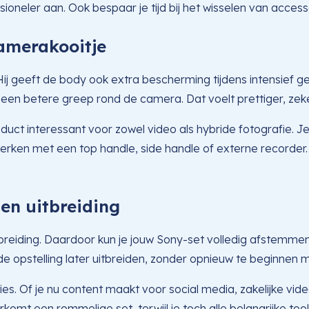
ssioneler aan. Ook bespaar je tijd bij het wisselen van acces
amerakooitje
 geeft de body ook extra bescherming tijdens intensief geb
 je een betere greep rond de camera. Dat voelt prettiger, zek
t interessant voor zowel video als hybride fotografie. Je h
 werken met een top handle, side handle of externe recorder
en uitbreiding
reiding. Daardoor kun je jouw Sony-set volledig afstemmen
 de opstelling later uitbreiden, zonder opnieuw te beginnen 
es. Of je nu content maakt voor social media, zakelijke vide
rkomt een rommelige set, terwijl je toch alle belangrijke to