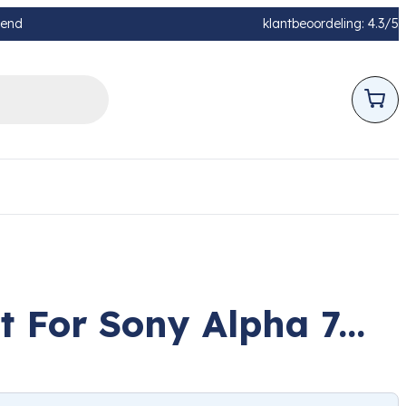
pend
klantbeoordeling: 4.3/5
For Sony Alpha 7...