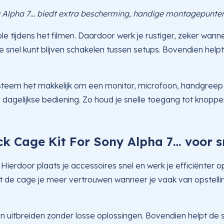
Alpha 7… biedt extra bescherming, handige montagepunten e
le tijdens het filmen. Daardoor werk je rustiger, zeker wa
je snel kunt blijven schakelen tussen setups. Bovendien he
steem het makkelijk om een monitor, microfoon, handgreep o
r dagelijkse bediening. Zo houd je snelle toegang tot knoppen, 
 Cage Kit For Sony Alpha 7… voor s
rdoor plaats je accessoires snel en werk je efficiënter op 
e cage je meer vertrouwen wanneer je vaak van opstelling 
en uitbreiden zonder losse oplossingen. Bovendien helpt de