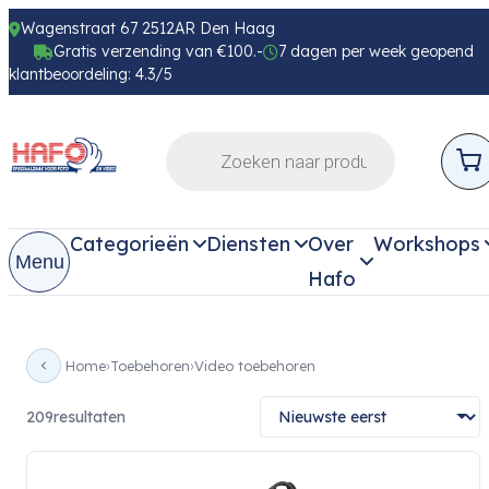
Wagenstraat 67 2512AR Den Haag
Gratis verzending van €100.-
7 dagen per week geopend
klantbeoordeling: 4.3/5
Categorieën
Diensten
Over
Workshops
Menu
Hafo
Home
Toebehoren
Video toebehoren
209
resultaten